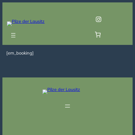
Zum
Inhalt
Instagram
springen
[em_booking]